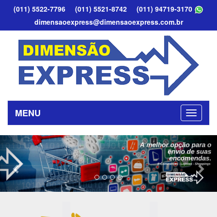
(011) 5522-7796
(011) 5521-8742
(011) 94719-3170
dimensaoexpress@dimensaoexpress.com.br
MENU
Previous
Nex