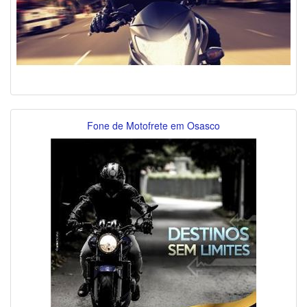
Fone de Motofrete em Osasco