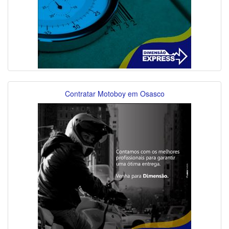
Contratar Motoboy em Osasco