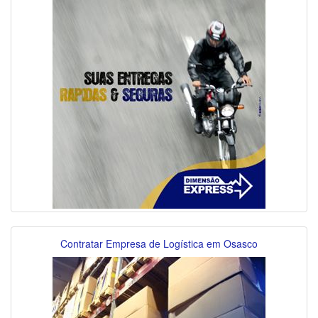
Contratar Empresa de Logística em Osasco