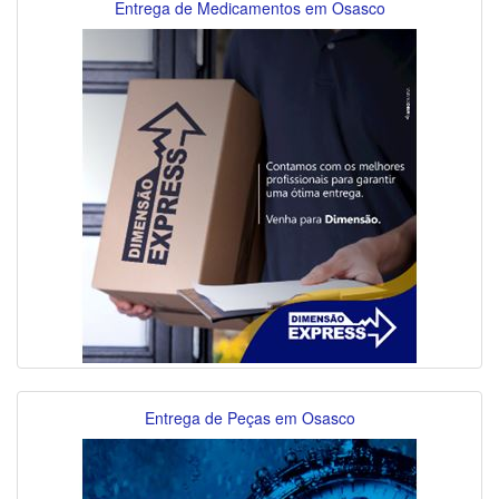
Entrega de Medicamentos em Osasco
Entrega de Peças em Osasco