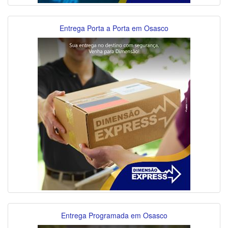
Entrega Porta a Porta em Osasco
Entrega Programada em Osasco