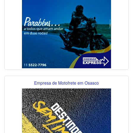
Empresa de Motofrete em Osasco