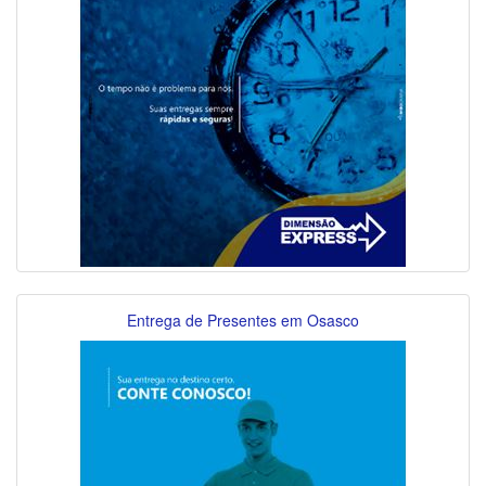
Entrega de Presentes em Osasco