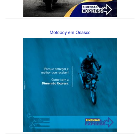
Motoboy em Osasco