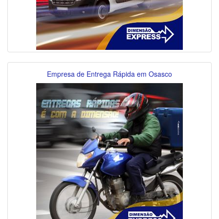
Empresa de Entrega Rápida em Osasco