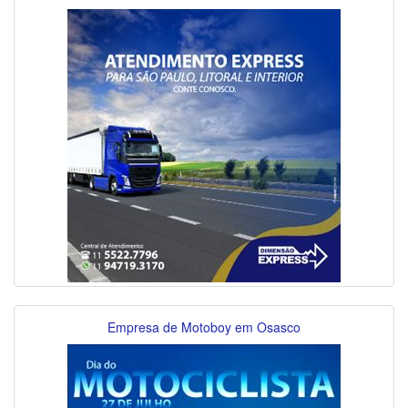
Empresa de Motoboy em Osasco