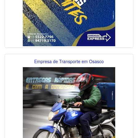
Empresa de Transporte em Osasco