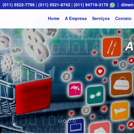
(011) 5522-7796
|
(011) 5521-8742
|
(011) 94719-3170
|
dimen
Home
A Empresa
Serviços
Contato