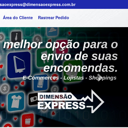
saoexpress@dimensaoexpress.com.br
Área do Cliente
Rastrear Pedido
Next